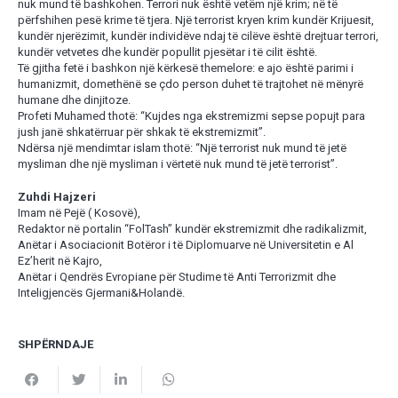
nuk mund të bashkohen. Terrori nuk është vetëm një krim; në të
përfshihen pesë krime të tjera. Një terrorist kryen krim kundër Krijuesit,
kundër njerëzimit, kundër individëve ndaj të cilëve është drejtuar terrori,
kundër vetvetes dhe kundër popullit pjesëtar i të cilit është.
Të gjitha fetë i bashkon një kërkesë themelore: e ajo është parimi i
humanizmit, domethënë se çdo person duhet të trajtohet në mënyrë
humane dhe dinjitoze.
Profeti Muhamed thotë: “Kujdes nga ekstremizmi sepse popujt para
jush janë shkatërruar për shkak të ekstremizmit”.
Ndërsa një mendimtar islam thotë: “Një terrorist nuk mund të jetë
mysliman dhe një mysliman i vërtetë nuk mund të jetë terrorist”.
Zuhdi Hajzeri
Imam në Pejë ( Kosovë),
Redaktor në portalin “FolTash” kundër ekstremizmit dhe radikalizmit,
Anëtar i Asociacionit Botëror i të Diplomuarve në Universitetin e Al
Ez’herit në Kajro,
Anëtar i Qendrës Evropiane për Studime të Anti Terrorizmit dhe
Inteligjencës Gjermani&Holandë.
SHPËRNDAJE