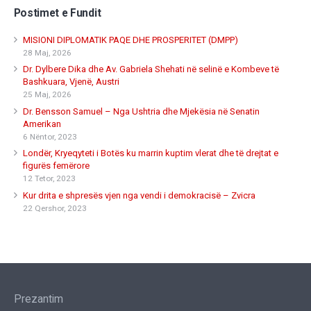
Postimet e Fundit
MISIONI DIPLOMATIK PAQE DHE PROSPERITET (DMPP)
28 Maj, 2026
Dr. Dylbere Dika dhe Av. Gabriela Shehati në selinë e Kombeve të
Bashkuara, Vjenë, Austri
25 Maj, 2026
Dr. Bensson Samuel – Nga Ushtria dhe Mjekësia në Senatin
Amerikan
6 Nëntor, 2023
Londër, Kryeqyteti i Botës ku marrin kuptim vlerat dhe të drejtat e
figurës femërore
12 Tetor, 2023
Kur drita e shpresës vjen nga vendi i demokracisë – Zvicra
22 Qershor, 2023
Prezantim