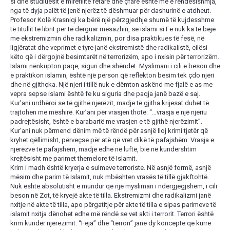
si dhe studiuesit e mirëfilltë fetarë dhe çfarë është më e rëndësishmja,
nga të dyja palët të jenë njerëz të dëshmuar për dashurinë e atdheut.
Profesor Kolë Krasniqi ka bërë një përzgjedhje shumë të kujdesshme
të titullit të librit për të dërguar mesazhin, se islami si Fe nuk ka të bëjë
me ekstremizmin dhe radikalizmin, por disa praktikues të fesë, në
ligjëratat dhe veprimet e tyre janë ekstremistë dhe radikalistë, cilësi
këto që i dërgojnë besimtarët në terrorizëm, apo i nxisin për terrorizëm.
Islami nënkupton paqe, siguri dhe shëndet. Myslimani i cili e beson dhe
e praktikon islamin, është një person që reflekton besim tek çdo njeri
dhe në gjithçka. Një njeri i tillë nuk e dëmton askënd me fjalë e as me
vepra sepse islami është fe ku siguria dhe paqja janë bazë e saj.
Kur’ani urdhëroi se të gjithë njerëzit, madje të gjitha krijesat duhet të
trajtohen me mëshirë. Kur’ani për vrasjen thotë: “…vrasja e një njeriu
padrejtësisht, është e barabartë me vrasjen e të gjithë njerëzimit”.
Kur’ani nuk përmend dënim më të rëndë për asnjë lloj krimi tjetër që
kryhet qëllimisht, përveçse për atë që vret dikë të pafajshëm. Vrasja e
njerëzve të pafajshëm, madje edhe në luftë, bie në kundërshtim
krejtësisht me parimet themelore të Islamit.
Krim i madh është kryerja e sulmeve terroriste. Në asnjë formë, asnjë
mësim dhe parim të Islamit, nuk mbështen vrasës të tillë gjakftohtë.
Nuk është absolutisht e mundur që një mysliman i ndërgjegjshëm, i cili
beson në Zot, të kryejë akte të tilla. Ekstremizmi dhe radikalizmi janë
nxitje në akte të tilla, apo përgatitje për akte të tilla e sipas parimeve të
islamit nxitja dënohet edhe më rëndë se vet akti i terrorit. Terrori është
krim kundër njerëzimit. “Feja” dhe “terrori” janë dy koncepte që kurrë