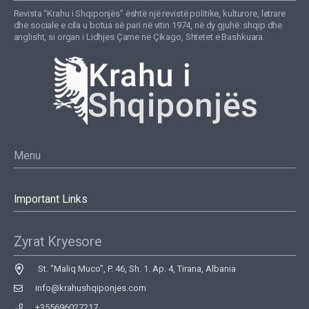
Revista “Krahu i Shqiponjës” është një revistë politike, kulturore, letrare
dhe sociale e cila u botua së pari në vitin 1974, në dy gjuhë: shqip dhe
anglisht, si organ i Lidhjes Çame në Çikago, Shtetet e Bashkuara.
Menu
Important Links
Zyrat Kryesore
St. "Maliq Muco", P. 46, Sh. 1. Ap. 4, Tirana, Albania
info@krahushqiponjes.com
+355696027217