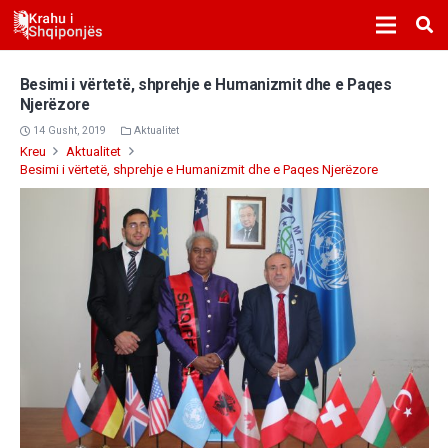
Besimi i vërtetë, shprehje e Humanizmit dhe e Paqes
Njerëzore
14 Gusht, 2019
Aktualitet
Kreu
Aktualitet
Besimi i vërtetë, shprehje e Humanizmit dhe e Paqes Njerëzore