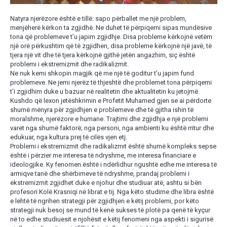
Natyra njerëzore është e tillë: sapo përballet me një problem,
menjëherë kërkon ta zgjidhë. Ne duhet të përpiqemi sipas mundësive
tona që problemeve t’u japim zgjidhje. Disa probleme kërkojnë vetëm
një orë përkushtim që të zgjidhen, disa probleme kërkojnë një javë, të
tjera një vit dhe të tjera kërkojnë gjithë jetën angazhim, siç është
problemi i ekstremizmit dhe radikalizmit.
Ne nuk kemi shkopin magjik që me një të goditur t’u japim fund
problemeve. Ne jemi njerëz të thjeshtë dhe problemet tona përpiqemi
t’i zgjidhim duke u bazuar në realitetin dhe aktualitetin ku jetojmë.
Kushdo që lexon jetëshkrimin e Profetit Muhamed gjen se ai përdorte
shumë mënyra për zgjidhjen e problemeve dhe të gjitha ishin të
moralshme, njerëzore e humane. Trajtimi dhe zgjidhja e një problemi
varet nga shumë faktorë; nga personi, nga ambienti ku është rritur dhe
edukuar, nga kultura prej të cilës vjen etj.
Problemi i ekstremizmit dhe radikalizmit është shumë kompleks sepse
është i përzier me interesa të ndryshme, me interesa financiare e
ideologjike. Ky fenomen është i ndërlidhur ngushtë edhe me interesa të
armiqve tanë dhe shërbimeve të ndryshme, prandaj problemi i
ekstremizmit zgjidhet duke e njohur dhe studiuar atë, ashtu si bën
profesori Kolë Krasniqi në librat e tij. Nga këto studime dhe libra është
e lehtë të ngrihen strategji për zgjidhjen e këtij problemi, por këto
strategji nuk besoj se mund të kenë sukses të plotë pa qenë të kyçur
në to edhe studiuesit e njohësit e këtij fenomeni nga aspekti i sigurisë