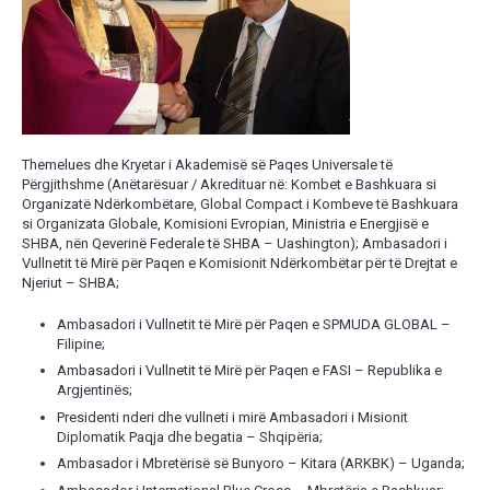
Themelues dhe Kryetar i Akademisë së Paqes Universale të
Përgjithshme (Anëtarësuar / Akredituar në: Kombet e Bashkuara si
Organizatë Ndërkombëtare, Global Compact i Kombeve të Bashkuara
si Organizata Globale, Komisioni Evropian, Ministria e Energjisë e
SHBA, nën Qeverinë Federale të SHBA – Uashington); Ambasadori i
Vullnetit të Mirë për Paqen e Komisionit Ndërkombëtar për të Drejtat e
Njeriut – SHBA;
Ambasadori i Vullnetit të Mirë për Paqen e SPMUDA GLOBAL –
Filipine;
Ambasadori i Vullnetit të Mirë për Paqen e FASI – Republika e
Argjentinës;
Presidenti nderi dhe vullneti i mirë Ambasadori i Misionit
Diplomatik Paqja dhe begatia – Shqipëria;
Ambasador i Mbretërisë së Bunyoro – Kitara (ARKBK) – Uganda;