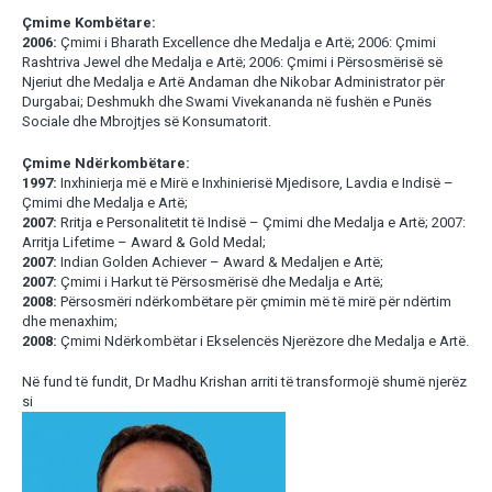
Çmime Kombëtare:
2006:
Çmimi i Bharath Excellence dhe Medalja e Artë; 2006: Çmimi
Rashtriva Jewel dhe Medalja e Artë; 2006: Çmimi i Përsosmërisë së
Njeriut dhe Medalja e Artë Andaman dhe Nikobar Administrator për
Durgabai; Deshmukh dhe Swami Vivekananda në fushën e Punës
Sociale dhe Mbrojtjes së Konsumatorit.
Çmime Ndërkombëtare:
1997:
Inxhinierja më e Mirë e Inxhinierisë Mjedisore, Lavdia e Indisë –
Çmimi dhe Medalja e Artë;
2007:
Rritja e Personalitetit të Indisë – Çmimi dhe Medalja e Artë; 2007:
Arritja Lifetime – Award & Gold Medal;
2007:
Indian Golden Achiever – Award & Medaljen e Artë;
2007:
Çmimi i Harkut të Përsosmërisë dhe Medalja e Artë;
2008:
Përsosmëri ndërkombëtare për çmimin më të mirë për ndërtim
dhe menaxhim;
2008:
Çmimi Ndërkombëtar i Ekselencës Njerëzore dhe Medalja e Artë.
Në fund të fundit, Dr Madhu Krishan arriti të transformojë shumë njerëz
si