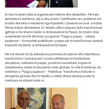
Ai bëri të tjerët ndihmë urgjente për ndihmë dhe rehabilitim. Për këto
aktivitete të vlefshme, atij iu dha çmimi i Certifikatës së Lavdërimit më
të lartë dhe letra e vlerësimit nga Kryeshefi i Qeverisë së Govt. e Indisë.
Përveç këtyre aktiviteteve, Dr. Madhu shkoi përpara duke transformuar
gjithnjë e më shumë njerëz si Ambasadorë të Paqes. Ai miratoi disa
universitete në Indi dhe krijoi programin “Paqja e paqes – Jetesa
paqësore – Komuniteti praktikues i paqes për të transformuar njerëzit,
kryesisht studentë, si Ambasadorë të Paqes.
Për më shumë se dy dekada të punimeve shoqërore dhe shpirtërore,
transformimi i turmave për t’u bërë udhëheqës të bashkësisë
shoqërore, ndërtues të paqes, punëtorë humanitarë, krijues të
ndryshimeve, nxitës të shoqërisë civile globale, të cilët kontribuan në
ndërtimin e “Paqja paqësore – Praktikuar “transformoi kulturën e
shoqërisë globale dhe Dr Madhu u është dhënë shumë pozita të
merituara në mbarë botën si: