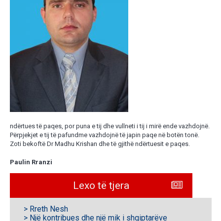
ndërtues të paqes, por puna e tij dhe vullneti i tij i mirë ende vazhdojnë.
Përpjekjet e tij të pafundme vazhdojnë të japin paqe në botën tonë.
Zoti bekoftë Dr Madhu Krishan dhe të gjithë ndërtuesit e paqes.
Paulin Rranzi
Lexo të tjera
> Rreth Nesh
> Një kontribues dhe një mik i shqiptarëve