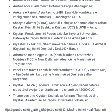
Ambasador i International Blue Cross – Mbretëria e Bashkuar;
Ambasador i Parlamentit Botëror të Paqes dhe Sigurisë;
Anëtare e Rajonit Asia Pacific të IBI (Zyra Ndërkombëtare e
Inteligjencës së Hetimeve) – Uashington SHBA;
Shoqata Alumni (SHBA), Kapitulli i Ishujve Andaman dhe Nikobar;
Kryetar i Këshillit të Bashkuar Kristian (UCC) & UWB – Asia;
Kryetar i Fondacionit të Paqes aziatike; Kryetar i Universitetit
Gateway të Paqes; Kryetar i Federatës së Azisë (AFIPC);
Kryeshefi Ekzekutiv i Shërbimeve të Ndihmës Juridike – LASWEB
(Kryetari i saj është Drejtësi e Drejtë DK Basu);
Arbitratori në Kolegjet e ICA (Këshilli Indian i Arbitrazhit),
Ndërtesa FICCI – New Delhi, nën Aleancën e Ministrisë së
Tregtisë dhe;
Paneli i arbitrazhit i Këshillit Ndërkombëtar “ICADR”, Vasanth Kunj
– Nju Delhi, nën kujdesin e Ministrisë së Drejtësisë dhe
Drejtësisë;
Kryetar i TAFVA (Federata Tamilnadu e Agjencive Vullnetare)
sipas të cilave janë anëtarësuar më shumë se 12000 OJQ;
Themelues dhe Kryetar i Snahalava Ashram; Themelues dhe
Kryetar i Akademisë së Paqes Universale Globale, etj.
Gjatë punës së tij gjatë gjithë jetës së tij, Dr Madhu është kualifikuar në