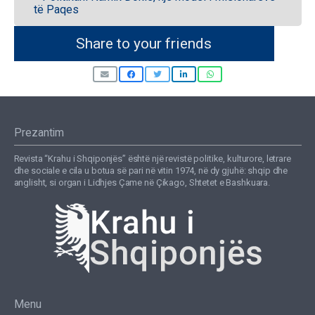
të Paqes
Share to your friends
Prezantim
Revista “Krahu i Shqiponjës” është një revistë politike, kulturore, letrare
dhe sociale e cila u botua së pari në vitin 1974, në dy gjuhë: shqip dhe
anglisht, si organ i Lidhjes Çame në Çikago, Shtetet e Bashkuara.
Menu