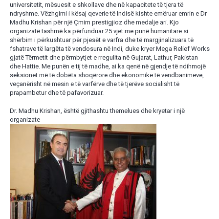
universitetit, mësuesit e shkollave dhe në kapacitete të tjera të
ndryshme. Vëzhgimi i kësaj qeverie të Indisë kishte emëruar emrin e Dr
Madhu Krishan për një Çmim prestigjioz dhe medalje ari. Kjo
organizatë tashmë ka përfunduar 25 vjet me punë humanitare si
shërbim i përkushtuar për pjesët e varfra dhe të margjinalizuara të
fshatrave të largëta të vendosura në Indi, duke kryer Mega Relief Works
gjatë Tërmetit dhe përmbytjet e rregullta në Gujarat, Lathur, Pakistan
dhe Hattie. Me punën e tij të madhe, ai ka qenë në gjendje të ndihmojë
seksionet më të dobëta shoqërore dhe ekonomike të vendbanimeve,
veçanërisht në mesin e të varfërve dhe të tjerëve socialisht të
prapambetur dhe të pafavorizuar.
Dr. Madhu Krishan, është gjithashtu themelues dhe kryetar i një
organizate