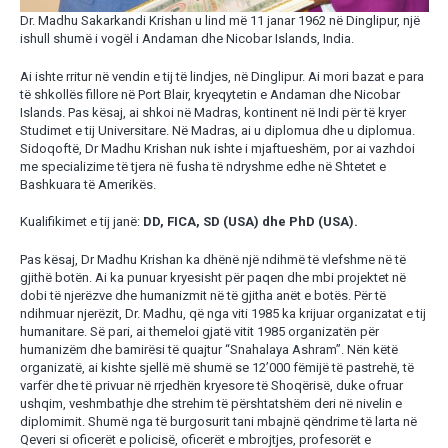
Dr. Madhu Sakarkandi Krishan u lind më 11 janar 1962 në Dinglipur, një
ishull shumë i vogël i Andaman dhe Nicobar Islands, India.
Ai ishte rritur në vendin e tij të lindjes, në Dinglipur. Ai mori bazat e para
të shkollës fillore në Port Blair, kryeqytetin e Andaman dhe Nicobar
Islands. Pas kësaj, ai shkoi në Madras, kontinent në Indi për të kryer
Studimet e tij Universitare. Në Madras, ai u diplomua dhe u diplomua.
Sidoqoftë, Dr Madhu Krishan nuk ishte i mjaftueshëm, por ai vazhdoi
me specializime të tjera në fusha të ndryshme edhe në Shtetet e
Bashkuara të Amerikës.
Kualifikimet e tij janë:
DD, FICA, SD (USA) dhe PhD (USA).
Pas kësaj, Dr Madhu Krishan ka dhënë një ndihmë të vlefshme në të
gjithë botën. Ai ka punuar kryesisht për paqen dhe mbi projektet në
dobi të njerëzve dhe humanizmit në të gjitha anët e botës. Për të
ndihmuar njerëzit, Dr. Madhu, që nga viti 1985 ka krijuar organizatat e tij
humanitare. Së pari, ai themeloi gjatë vitit 1985 organizatën për
humanizëm dhe bamirësi të quajtur “Snahalaya Ashram”. Nën këtë
organizatë, ai kishte sjellë më shumë se 12’000 fëmijë të pastrehë, të
varfër dhe të privuar në rrjedhën kryesore të Shoqërisë, duke ofruar
ushqim, veshmbathje dhe strehim të përshtatshëm deri në nivelin e
diplomimit. Shumë nga të burgosurit tani mbajnë qëndrime të larta në
Qeveri si oficerët e policisë, oficerët e mbrojtjes, profesorët e