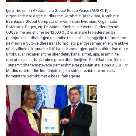
tjetër me emrin Akademia e Global Peace Peace (AUGP). Kjo
organizatë e re është e lidhur me Kombet e Bashkuara, Kombet e
Bashkuara Global Compact dhe Komisioni Evropian, Organizata
Botërore e Paqes, etj. Dr. Madhu Krishan si Kryetar i Federatës së
OJQve, me më shumë se 12000 OJQ si anëtarë të Federatës që
punojnë nën udhëheqjen dinamike të ai solli një ringjallje të fuqishme
në mesin e OJQ-ve dhe i transformoi ato për pjesëmarrjen e tyre aktive
në zhvillimin e komunitetit të tyre në zonat gjeografike përkatëse duke
u fokusuar veçanërisht në shëndetin, kanalizimet, ujin, arsimin, të
drejtat e njeriut, fuqizimin e grave dhe fëmijëve. Gjatë katastrofës së
Tsunamit dhe tërmeteve të përhershme që pasuan atë, sipas AUGP, Dr
Madhu ndërtoi dhe liroi dhjetë mijëra shtëpi rezistente me salla
komunitare për viktimat e kësaj fatkeqësie.