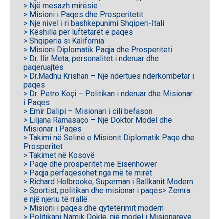
> Një mesazh mirësie
> Misioni i Paqes dhe Prosperitetit
> Nje nivel i ri bashkepunimi Shqiperi-Itali
> Këshilla për luftëtarët e paqes
> Shqipëria si Kalifornia
> Misioni Diplomatik Paqja dhe Prosperiteti
> Dr. Ilir Meta, personalitet i nderuar dhe
paqeruajtës
> Dr.Madhu Krishan – Një ndërtues ndërkombëtar i
paqes
> Dr. Petro Koçi – Politikan i nderuar dhe Misionar
i Paqes
> Emir Dalipi – Misionari i cili befason
> Liljana Ramasaço – Një Doktor Model dhe
Misionar i Paqes
> Takimi në Selinë e Misionit Diplomatik Paqe dhe
Prosperitet
> Takimet në Kosovë
> Paqe dhe prosperitet me Eisenhower
> Paqja përfaqësohet nga më të mirët
> Richard Holbrooke, Superman i Ballkanit Modern
> Sportist, politikan dhe misionar i paqes
> Zemra
e një njeriu të rrallë
> Misioni i paqes dhe qytetërimit modern
> Politikani Namik Dokle, një model i Misionarëve