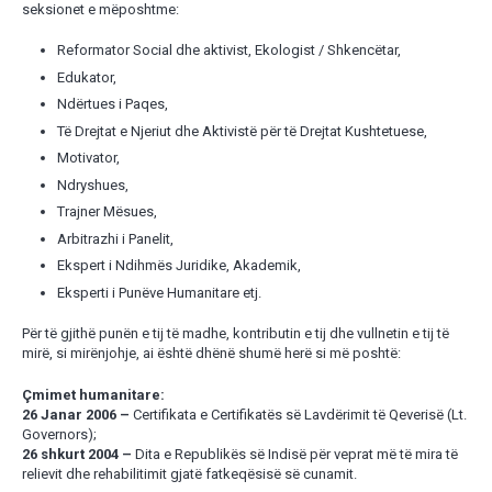
seksionet e mëposhtme:
Reformator Social dhe aktivist, Ekologist / Shkencëtar,
Edukator,
Ndërtues i Paqes,
Të Drejtat e Njeriut dhe Aktivistë për të Drejtat Kushtetuese,
Motivator,
Ndryshues,
Trajner Mësues,
Arbitrazhi i Panelit,
Ekspert i Ndihmës Juridike, Akademik,
Eksperti i Punëve Humanitare etj.
Për të gjithë punën e tij të madhe, kontributin e tij dhe vullnetin e tij të
mirë, si mirënjohje, ai është dhënë shumë herë si më poshtë:
Çmimet humanitare:
26 Janar 2006 –
Certifikata e Certifikatës së Lavdërimit të Qeverisë (Lt.
Governors);
26 shkurt 2004 –
Dita e Republikës së Indisë për veprat më të mira të
relievit dhe rehabilitimit gjatë fatkeqësisë së cunamit.