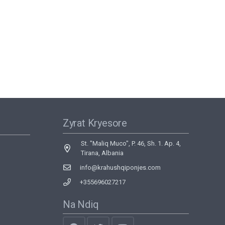
Zyrat Kryesore
St. "Maliq Muco", P. 46, Sh. 1. Ap. 4,
Tirana, Albania
info@krahushqiponjes.com
+355696027217
Na Ndiq