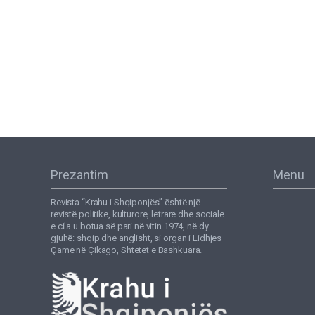
Prezantim
Menu
Revista “Krahu i Shqiponjës” është një
revistë politike, kulturore, letrare dhe sociale
e cila u botua së pari në vitin 1974, në dy
gjuhë: shqip dhe anglisht, si organ i Lidhjes
Çame në Çikago, Shtetet e Bashkuara.