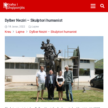
Dylber Neziri – Skulptori humanist
18 Janar, 2022
Lajme
Kreu
Lajme
Dylber Neziri – Skulptori humanist