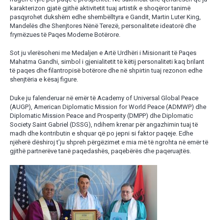
karakterizon gjatë gjithë aktivitetit tuaj artistik e shoqëror tanimë
pasqyrohet dukshëm edhe shembëlltyra e Gandit, Martin Luter King,
Mandelës dhe Shenjtores Nënë Terezë, personalitete ideatorë dhe
frymëzues të Paqes Moderne Botërore.
Sot ju vlerësoheni me Medaljen e Artë Urdhëri i Misionarit të Paqes
Mahatma Gandhi, simbol i gjenialitetit të këtij personaliteti kaq brilant
të paqes dhe filantropisë botërore dhe në shpirtin tuaj rezonon edhe
shenjtëria e kësaj figure.
Duke ju falenderuar në emër të Academy of Universal Global Peace
(AUGP), American Diplomatic Mission for World Peace (ADMWP) dhe
Diplomatic Mission Peace and Prosperity (DMPP) dhe Diplomatic
Society Saint Gabriel (DSSG), ndihem krenar për angazhimin tuaj të
madh dhe kontributin e shquar që po jepni si faktor paqeje. Edhe
njëherë dëshiroj t’ju shpreh përgëzimet e mia më të ngrohta në emër të
gjithë partnerëve tanë paqedashës, paqebërës dhe paqeruajtës.