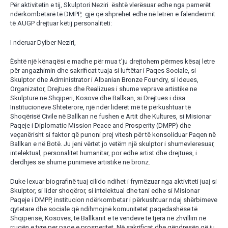
Për aktivitetin e tij, Skulptori Neziri është vlerësuar edhe nga parnerët
ndërkombëtarë të DMPP, gjë që shprehet edhe në letrën e falenderimit
të AUGP drejtuar këtij personaliteti:
I nderuar Dylber Neziri,
Është një kënaqësi e madhe për mua t’ju drejtohem përmes kësaj letre
për angazhimin dhe sakrificat tuaja si luftëtar i Paqes Sociale, si
Skulptor dhe Administrator i Albanian Bronze Foundry, si Ideues,
Organizator, Drejtues dhe Realizues i shume veprave artistike ne
Skulpture ne Shqiperi, Kosove dhe Ballkan, si Drejtues i disa
Institucioneve Shteterore, një ndër liderët më të përkushtuar të
Shoqërisë Civile në Ballkan ne fushen e Artit dhe Kultures, si Misionar
Paqeje i Diplomatic Mission Peace and Prosperity (DMPP) dhe
veçanërisht si faktor që punoni prej vitesh për të konsoliduar Paqen në
Ballkan e në Botë. Ju jeni vërtet jo vetëm një skulptor i shumevleresuar,
intelektual, personalitet humanitar, por edhe artist dhe drejtues, i
derdhjes se shume punimeve artistike ne bronz.
Duke lexuar biografinë tuaj cilido ndihet i frymëzuar nga aktiviteti juaj si
Skulptor, si lider shoqëror, si intelektual dhe tani edhe si Misionar
Paqeje i DMPP, institucion ndërkombetar i përkushtuar ndaj shërbimeve
qytetare dhe sociale që ndihmojnë komunitetet paqedashëse të
Shqipërisë, Kosovës, të Ballkanit e të vendeve të tjera në zhvillim në
rrugën e tyre per paqe e prosperitet. Në sakrificat dhe qëndresën që ju