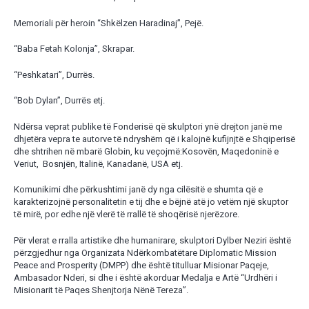
Memoriali për heroin “Shkëlzen Haradinaj”, Pejë.
“Baba Fetah Kolonja”, Skrapar.
“Peshkatari”, Durrës.
“Bob Dylan”, Durrës etj.
Ndërsa veprat publike të Fonderisë që skulptori ynë drejton janë me
dhjetëra vepra te autorve të ndryshëm që i kalojnë kufijnjtë e Shqiperisë
dhe shtrihen në mbarë Globin, ku veçojmë:Kosovën, Maqedoninë e
Veriut, Bosnjën, Italinë, Kanadanë, USA etj.
Komunikimi dhe përkushtimi janë dy nga cilësitë e shumta që e
karakterizojnë personalitetin e tij dhe e bëjnë atë jo vetëm një skuptor
të mirë, por edhe një vlerë të rrallë të shoqërisë njerëzore.
Për vlerat e rralla artistike dhe humanirare, skulptori Dylber Neziri është
përzgjedhur nga Organizata Ndërkombatëtare Diplomatic Mission
Peace and Prosperity (DMPP) dhe është titulluar Misionar Paqeje,
Ambasador Nderi, si dhe i është akorduar Medalja e Artë “Urdhëri i
Misionarit të Paqes Shenjtorja Nënë Tereza”.