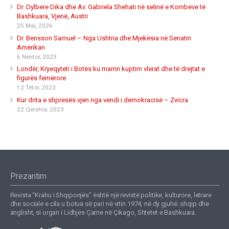
Dr. Dylbere Dika dhe Av. Gabriela Shehati në selinë e Kombeve të
Bashkuara, Vjenë, Austri
25 Maj, 2026
Dr. Bensson Samuel – Nga Ushtria dhe Mjekësia në Senatin
Amerikan
6 Nëntor, 2023
Londër, Kryeqyteti i Botës ku marrin kuptim vlerat dhe të drejtat e
figurës femërore
12 Tetor, 2023
Kur drita e shpresës vjen nga vendi i demokracisë – Zvicra
22 Qershor, 2023
Prezantim
Revista “Krahu i Shqiponjës” është një revistë politike, kulturore, letrare
dhe sociale e cila u botua së pari në vitin 1974, në dy gjuhë: shqip dhe
anglisht, si organ i Lidhjes Çame në Çikago, Shtetet e Bashkuara.