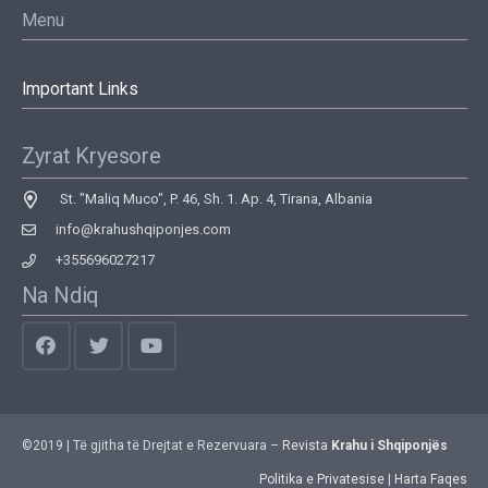
Menu
Important Links
Zyrat Kryesore
St. "Maliq Muco", P. 46, Sh. 1. Ap. 4, Tirana, Albania
info@krahushqiponjes.com
+355696027217
Na Ndiq
©2019 | Të gjitha të Drejtat e Rezervuara –
Revista
Krahu i Shqiponjës
Politika e Privatesise
|
Harta Faqes