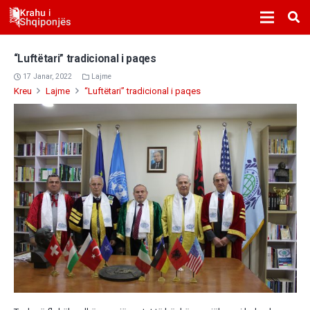
“Luftëtari” tradicional i paqes
17 Janar, 2022
Lajme
Kreu
Lajme
“Luftëtari” tradicional i paqes