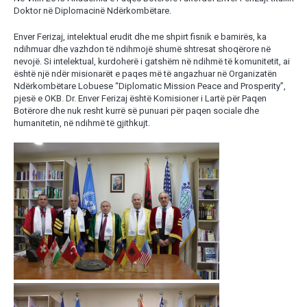
Doktor në Diplomacinë Ndërkombëtare.
Enver Ferizaj, intelektual erudit dhe me shpirt fisnik e bamirës, ka
ndihmuar dhe vazhdon të ndihmojë shumë shtresat shoqërore në
nevojë. Si intelektual, kurdoherë i gatshëm në ndihmë të komunitetit, ai
është një ndër misionarët e paqes më të angazhuar në Organizatën
Ndërkombëtare Lobuese “Diplomatic Mission Peace and Prosperity”,
pjesë e OKB. Dr. Enver Ferizaj është Komisioner i Lartë për Paqen
Botërore dhe nuk resht kurrë së punuari për paqen sociale dhe
humanitetin, në ndihmë të gjithkujt.