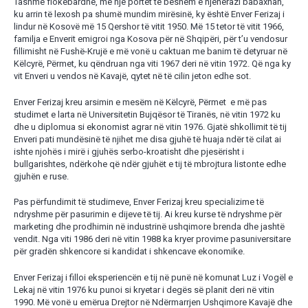
Tashmë flokëbardhë, me një portet të bëshëm e njëherazi babaxhan,
ku arrin të lexosh pa shumë mundim mirësinë, ky është Enver Ferizaj i
lindur në Kosovë më 15 Qershor të vitit 1950. Më 15 tetor të vitit 1966,
familja e Enverit emigroi nga Kosova për në Shqipëri, për t’u vendosur
fillimisht në Fushë-Krujë e më vonë u caktuan me banim të detyruar në
Këlcyrë, Përmet, ku qëndruan nga viti 1967 deri në vitin 1972. Që nga ky
vit Enveri u vendos në Kavajë, qytet në të cilin jeton edhe sot.
Enver Ferizaj kreu arsimin e mesëm në Këlcyrë, Përmet e më pas
studimet e larta në Universitetin Bujqësor të Tiranës, në vitin 1972 ku
dhe u diplomua si ekonomist agrar në vitin 1976. Gjatë shkollimit të tij
Enveri pati mundësinë të njihet me disa gjuhë të huaja ndër të cilat ai
ishte njohës i mirë i gjuhës serbo-kroatisht dhe pjesërisht i
bullgarishtes, ndërkohe që ndër gjuhët e tij të mbrojtura listonte edhe
gjuhën e ruse.
Pas përfundimit të studimeve, Enver Ferizaj kreu specializime të
ndryshme për pasurimin e dijeve të tij. Ai kreu kurse të ndryshme për
marketing dhe prodhimin në industrinë ushqimore brenda dhe jashtë
vendit. Nga viti 1986 deri në vitin 1988 ka kryer provime pasuniversitare
për gradën shkencore si kandidat i shkencave ekonomike.
Enver Ferizaj i filloi eksperiencën e tij në punë në komunat Luz i Vogël e
Lekaj në vitin 1976 ku punoi si kryetar i degës së planit deri në vitin
1990. Më vonë u emërua Drejtor në Ndërmarrjen Ushqimore Kavajë dhe