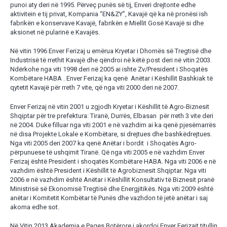
punoi aty deri në 1995. Përveç punës së tij, Enveri drejtonte edhe
aktivitein e tij privat, Kompania “EN&ZY”, Kavajë që ka në pronësi ish
fabrikën e konservave Kavajë, fabrikën e Miellit Gosë Kavajë si dhe
aksionet në pularinë e Kavajës.
Në vitin 1996 Enver Ferizaj u emërua Kryetar i Dhomës së Tregtisë dhe
Industrisë të rrethit Kavajë dhe qëndroi në këtë post deri në vitin 2003.
Ndërkohe nga viti 1998 deri në 2005 ai ishte Zv/President i Shoqatës
Kombëtare HABA . Enver Ferizaj ka qenë Anëtar i Këshillit Bashkiak të
qytetit Kavajë për rreth 7 vite, që nga viti 2000 deri në 2007.
Enver Ferizaj në vitin 2001 u zgjodh Kryetar i Këshillit të Agro-Biznesit
Shqiptar për tre prefektura: Tiranë, Durrës, Elbasan për rreth 3 vite deri
në 2004. Duke filluar nga viti 2001 e në vazhdim ai ka qenë pjesëmarrës
në disa Projekte Lokale e Kombëtare, si drejtues dhe bashkëdrejtues.
Nga viti 2005 deri 2007 ka qenë Anëtar i bordit i Shoqatës Agro-
përpunuese të ushqimit Tiranë. Që nga viti 2005 e në vazhdim Enver
Ferizaj është President i shoqatës Kombëtare HABA. Nga viti 2006 e në
vazhdim është President i Këshillit të Agrobiznesit Shqiptar. Nga viti
2006 e në vazhdim është Anëtar i Këshillit Konsultativ të Biznesit pranë
Ministrisë së Ekonomisë Tregtisë dhe Energjitikës. Nga viti 2009 është
anëtar i Komitetit Kombëtar të Punës dhe vazhdon të jetë anëtar i saj
akoma edhe sot.
Në Vitin 2013 Akademia e Paqes Botërore i akordoi Enver Ferizajt titullin