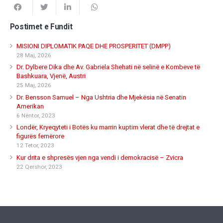
Postimet e Fundit
MISIONI DIPLOMATIK PAQE DHE PROSPERITET (DMPP)
28 Maj, 2026
Dr. Dylbere Dika dhe Av. Gabriela Shehati në selinë e Kombeve të
Bashkuara, Vjenë, Austri
25 Maj, 2026
Dr. Bensson Samuel – Nga Ushtria dhe Mjekësia në Senatin
Amerikan
6 Nëntor, 2023
Londër, Kryeqyteti i Botës ku marrin kuptim vlerat dhe të drejtat e
figurës femërore
12 Tetor, 2023
Kur drita e shpresës vjen nga vendi i demokracisë – Zvicra
22 Qershor, 2023