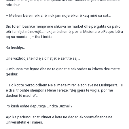
ndodhur.
– Më keni bërë me krahë, nuk jam ndjerë kurrë kaq mirë sa sot…
Siç folëm bashkë menjëherë shkova në market dhe përgatita ca pako
për familjet në nevojë… nuk janë shumë, por, si Misionare e Paqes, bëra
aq sa munda…, – tha Lindita…
Ra heshtje…
Unë vazhdoja të ndieja dihatjet e zërit të saj…
U mbusha me frymë dhe në të qindat e sekondës ia ktheva disi me të
qeshur:
– Po kot të përzgjodhëm Ne si më të mirën e zonjave në Lushnjës?!… Ti
e di si thoshte shenjtoria Nënë Terezë: “Bëj gjëra të vogla, por me
dashuri të madhe”…
Po kush është deputetja Lindita Buxheli?
Ajo ka përfunduar studimet e larta në degën ekonomi-financë në
Universitetin e Tiranës.