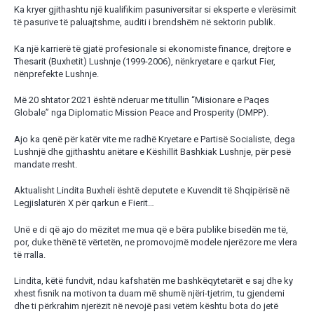
Ka kryer gjithashtu një kualifikim pasuniversitar si eksperte e vlerësimit
të pasurive të paluajtshme, auditi i brendshëm në sektorin publik.
Ka një karrierë të gjatë profesionale si ekonomiste finance, drejtore e
Thesarit (Buxhetit) Lushnje (1999-2006), nënkryetare e qarkut Fier,
nënprefekte Lushnje.
Më 20 shtator 2021 është nderuar me titullin “Misionare e Paqes
Globale” nga Diplomatic Mission Peace and Prosperity (DMPP).
Ajo ka qenë për katër vite me radhë Kryetare e Partisë Socialiste, dega
Lushnjë dhe gjithashtu anëtare e Këshillit Bashkiak Lushnje, për pesë
mandate rresht.
Aktualisht Lindita Buxheli është deputete e Kuvendit të Shqipërisë në
Legjislaturën X për qarkun e Fierit…
Unë e di që ajo do mëzitet me mua që e bëra publike bisedën me të,
por, duke thënë të vërtetën, ne promovojmë modele njerëzore me vlera
të rralla.
Lindita, këtë fundvit, ndau kafshatën me bashkëqytetarët e saj dhe ky
xhest fisnik na motivon ta duam më shumë njëri-tjetrim, tu gjendemi
dhe ti përkrahim njerëzit në nevojë pasi vetëm kështu bota do jetë