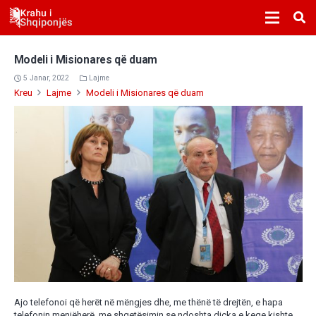
Modeli i Misionares që duam
5 Janar, 2022
Lajme
Kreu
Lajme
Modeli i Misionares që duam
Ajo telefonoi që herët në mëngjes dhe, me thënë të drejtën, e hapa
telefonin menjëherë, me shqetësimin se ndoshta diçka e keqe kishte