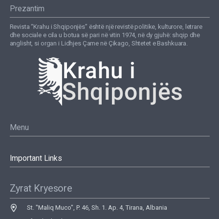
Prezantim
Revista “Krahu i Shqiponjës” është një revistë politike, kulturore, letrare
dhe sociale e cila u botua së pari në vitin 1974, në dy gjuhë: shqip dhe
anglisht, si organ i Lidhjes Çame në Çikago, Shtetet e Bashkuara.
Menu
Important Links
Zyrat Kryesore
St. "Maliq Muco", P. 46, Sh. 1. Ap. 4, Tirana, Albania