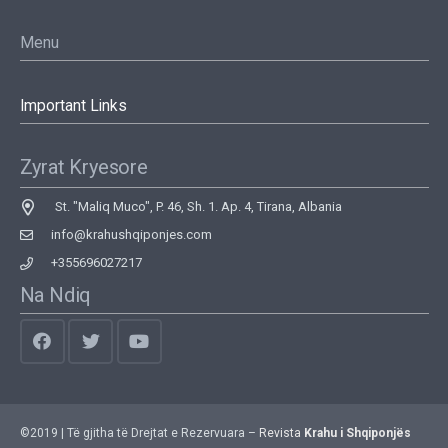
Menu
Important Links
Zyrat Kryesore
St. "Maliq Muco", P. 46, Sh. 1. Ap. 4, Tirana, Albania
info@krahushqiponjes.com
+355696027217
Na Ndiq
©2019 | Të gjitha të Drejtat e Rezervuara –
Revista
Krahu i Shqiponjës