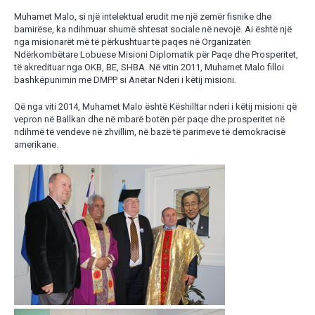
Muhamet Malo, si një intelektual erudit me një zemër fisnike dhe
bamirëse, ka ndihmuar shumë shtesat sociale në nevojë. Ai është një
nga misionarët më të përkushtuar të paqes në Organizatën
Ndërkombëtare Lobuese Misioni Diplomatik për Paqe dhe Prosperitet,
të akredituar nga OKB, BE, SHBA. Në vitin 2011, Muhamet Malo filloi
bashkëpunimin me DMPP si Anëtar Nderi i këtij misioni.
Që nga viti 2014, Muhamet Malo është Këshilltar nderi i këtij misioni që
vepron në Ballkan dhe në mbarë botën për paqe dhe prosperitet në
ndihmë të vendeve në zhvillim, në bazë të parimeve të demokracisë
amerikane.