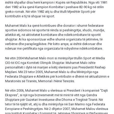
është shpallur disa herë kampion i Kupës së Republikës. Nga viti 1981
deri 1982 ai ka qenë Kampion Kombëtar i peshave 82-90 kg në stilin
greko-romak. Në vitin 1982 atij iu dha titulli Mjeshtër Sporti për
kontributin e tij të shquar në sport.
Muhamet Malo ka qenë kontribues dhe donator i shumë federatave
sportive sidomos në sporte të rënda si peshëngritje, xhudo, mundje,
atletikë etj, në aktivitetet kombëtare dhe ndërkombëtare të sportit
shqiptar. Ai ka sponsorizuar edhe shumë organizata të jetimëve, të
verbërve dhe paraplegjikëve. Për këto arsye, ai është dekoruar dhe
nderuar me çertifikata nga organizata të ndryshme ndërkombëtare.
Në vitin 2004 Muhamet Malo mori si mirënjohje titullin Sport et Media
CIO-të IOC nga Komiteti Olimpik Shqiptar. Muhamet Malo ishte
personaliteti i dytë në marrjen e këtij vlerësimi pas Presidentit Rexhep
Mejdani. Më 23 tetor 2005, Muhamet Malo iu dha Mirënjohje nga
Federata Shqiptare e Atletikës për kontributin e dhënë në aktualizimin e
Maratonës së Tiranës, Memorial i Nënë Terezës.
Në vitin 2006, Muhamet Malo u vlerësua si President i kompanisë “Dajti
Ekspres”, si një nga biznesmenët më të mirë të vitit nga Qendra
Shqiptare për Gazetari Investuese dhe Dhoma e Tregtisë Tiranë. Në
tetor të të njëjtit vit, atij iu dha mirënjohje në San Marino nga Federata
Evropiane e Peshëngritjes. Në 2 dhjetor 2007, Muhamet Malou vlerësua
nga Instituti Kombëtar i Formimit të Jetimëve Shqiptarë si Përfaqësues