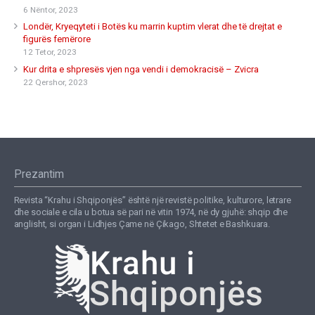
6 Nëntor, 2023
Londër, Kryeqyteti i Botës ku marrin kuptim vlerat dhe të drejtat e
figurës femërore
12 Tetor, 2023
Kur drita e shpresës vjen nga vendi i demokracisë – Zvicra
22 Qershor, 2023
Prezantim
Revista “Krahu i Shqiponjës” është një revistë politike, kulturore, letrare
dhe sociale e cila u botua së pari në vitin 1974, në dy gjuhë: shqip dhe
anglisht, si organ i Lidhjes Çame në Çikago, Shtetet e Bashkuara.