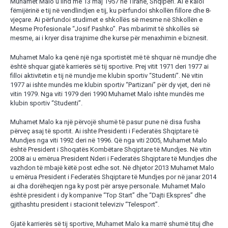
Muhamet Malo u lind më 13 maj 1957 në Tiranë, Shqipëri. Ai e kaloi
fëmijërinë e tij në vendlindjen e tij, ku përfundoi shkollën fillore dhe 8-
vjeçare. Ai përfundoi studimet e shkollës së mesme në Shkollën e
Mesme Profesionale “Josif Pashko”. Pas mbarimit të shkollës së
mesme, ai i kryer disa trajnime dhe kurse për menaxhimin e biznesit.
Muhamet Malo ka qenë një nga sportistët më të shquar në mundje dhe
është shquar gjatë karrierës së tij sportive. Prej vitit 1971 deri 1977 ai
filloi aktivitetin e tij në mundje me klubin sportiv “Studenti”. Në vitin
1977 ai ishte mundës me klubin sportiv “Partizani” për dy vjet, deri në
vitin 1979. Nga viti 1979 deri 1990 Muhamet Malo ishte mundës me
klubin sportiv “Studenti”.
Muhamet Malo ka një përvojë shumë të pasur pune në disa fusha
përveç asaj të sportit. Ai ishte Presidenti i Federatës Shqiptare të
Mundjes nga viti 1992 deri në 1996. Që nga viti 2005, Muhamet Malo
është President i Shoqatës Kombëtare Shqiptare të Mundjes. Në vitin
2008 ai u emërua President Nderi i Federatës Shqiptare të Mundjes dhe
vazhdon të mbajë këtë post edhe sot. Në dhjetor 2013 Muhamet Malo
u emërua President i Federatës Shqiptare të Mundjes por në janar 2014
ai dha dorëheqjen nga ky post për arsye personale. Muhamet Malo
është president i dy kompanive “Top Start” dhe “Dajti Ekspres” dhe
gjithashtu president i stacionit televiziv “Telesport”.
Gjatë karrierës së tij sportive, Muhamet Malo ka marrë shumë tituj dhe