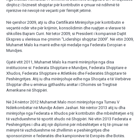
dinjitoz i biznesit shqiptar për kontributin e çmuar në ndihmë të
njerëzve në nevojë në veçanti për fëmijët jetimë.
Në qershor 2009, atji iu dha Certifikatë Mirënjohje për kontributin e
veçantë ndër vite për krijimin, konsolidimin dhe ruajtjen e vlerave të
shkollës Bajram Curri. Në tetor 2009, si President i kompanisë Dajtit
Ekspres u vlerësua me çmimin “Lidershipi shqiptar 2009”. Në vitin 2009,
Muhamet Malo ka marrë edhe një medalje nga Federata Evropian e
Mundjes.
Gjatë vitit 2011, Muhamet Malo ka marrë mirënjohje nga disa
institucione si: Federata Shqiptare e Mundjes, Federata Shqiptare e
Xhudos, Federata Shqiptare e Atletikës dhe Federatës Shqiptare të
Peshëngritjes. Atij iu dha mirënjohuje edhe nga Shoqata e të Verbërve
Shqiptar dhe u emërua gjithashtu anëtar i Dhomës së Tregtisë
Amerikane në Shqipëri.
Në 24 nëntor 2012 Muhamet Malo mori mirënjohje nga Turneu V
Ndërkombëtar në Mundje Adem Jashari. Në nëntor 2013 atij iu dha
mirënjohje nga Federata e Xhudos për kontributin dhe mbështetjen e tij
të vazhdueshme të sportit xhudo në Shqipëri. Në vitin 2013 Federata e
Peshëngritjes i dha atij një diplomë për mbështetjen e tij të çmuar në
mënyrë të vazhdueshme në zhvillimin e peshëngritjes dhe
sponsorizimin e federatës dhe kampionëve të Evropës dhe Botës.