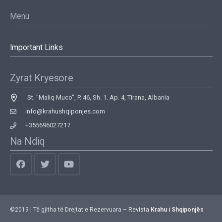
Menu
Important Links
Zyrat Kryesore
St. "Maliq Muco", P. 46, Sh. 1. Ap. 4, Tirana, Albania
info@krahushqiponjes.com
+355696027217
Na Ndiq
©2019 | Të gjitha të Drejtat e Rezervuara –
Revista
Krahu i Shqiponjës