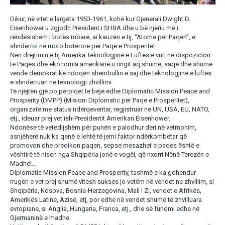
Dikur, në vitet e largëta 1953-1961, kohë kur Gjenerali Dwight D.
Eisenhower u zgjodh President i SHBA dhe u bë njeriu më i
rëndësishëm i botës mbarë, ai kauzën e tij, “Atome për Paqen”, e
shndërroi në moto botërore për Paqe e Prosperitet.
Nën drejtimin e tij Amerika Teknologjinë e Luftës e vuri në dispozicion
të Paqes dhe ekonomia amerikane u ringit aq shumë, saqë dhe shumë
vende demokratike ndoqën shembullin e saj dhe teknologjinë e luftës
e shndërruan në teknologji zhvillimi.
Të njëjtën gjë po përpiqet të bëjë edhe Diplomatic Mission Peace and
Prosperity (DMPP) (Misioni Diplomatic për Paqe e Prosperitet),
organizatë me status ndërqeveritar, regjistruar në UN, USA, EU, NATO,
etj., ideuar prej vet ish-Presidentit Amerikan Eisenhower.
Ndonëse të vetëdijshëm për punën e palodhur deri në vetmohim,
asnjëherë nuk ka qenë e lehtë të jemi faktor ndërkombëtar që
promovon dhe predikon paqen, sepse mesazhet e paqes është e
vështirë të nisen nga Shqipëria jonë e vogël, që nxorri Nënë Terezën e
Madhe!…
Diplomatic Mission Peace and Prosperity, tashmë e ka gdhendur
rrugën e vet prej shumë vitesh sukses jo vetëm në vendet ne zhvillim, si
Shqipëria, Kosova, Bosnie-Herzegovina, Mali i Zi, vendet e Afrikës,
Amerikës Latine, Azisë, etj, por edhe në vendet shumë të zhvilluara
evropiane, si Anglia, Hungaria, Franca, etj., dhe së fundmi edhe në
Gjermaninë e madhe.