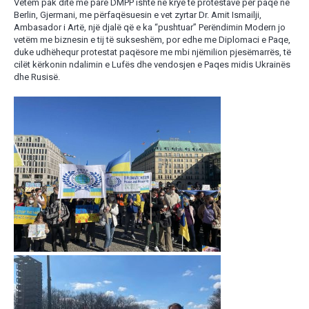
Vetëm pak ditë më parë DMPP ishte në krye të protestave për paqe në
Berlin, Gjermani, me përfaqësuesin e vet zyrtar Dr. Amit Ismailji,
Ambasador i Artë, një djalë që e ka “pushtuar” Perëndimin Modern jo
vetëm me biznesin e tij të sukseshëm, por edhe me Diplomaci e Paqe,
duke udhëhequr protestat paqësore me mbi njëmilion pjesëmarrës, të
cilët kërkonin ndalimin e Lufës dhe vendosjen e Paqes midis Ukrainës
dhe Rusisë.