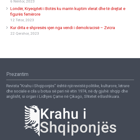
6 Nëntor, 2023
Londër, Kryeqyteti i Botës ku marrin kuptim vlerat dhe të drejtat e
figurës femërore
12 Tetor, 2023
Kur drita e shpresës vjen nga vendi i demokracisë – Zvicra
22 Qershor, 2023
Prezantim
Revista “Krahu i Shqiponjës” është një revistë politike, kulturore, letrare
dhe sociale e cila u botua së pari në vitin 1974, në dy gjuhë: shqip dhe
anglisht, si organ i Lidhjes Çame në Çikago, Shtetet e Bashkuara.