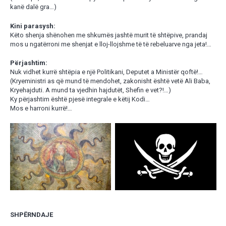
kanë dalë gra…)
Kini parasysh:
Këto shenja shënohen me shkumës jashtë murit të shtëpive, prandaj
mos u ngatërroni me shenjat e lloj-llojshme të të rebeluarve nga jeta!…
Përjashtim:
Nuk vidhet kurrë shtëpia e një Politikani, Deputet a Ministër qoftë!…
(Kryeministri as që mund të mendohet, zakonisht është vetë Ali Baba,
Kryehajduti. A mund ta vjedhin hajdutët, Shefin e vet?!…)
Ky përjashtim është pjesë integrale e këtij Kodi…
Mos e harroni kurrë!…
SHPËRNDAJE