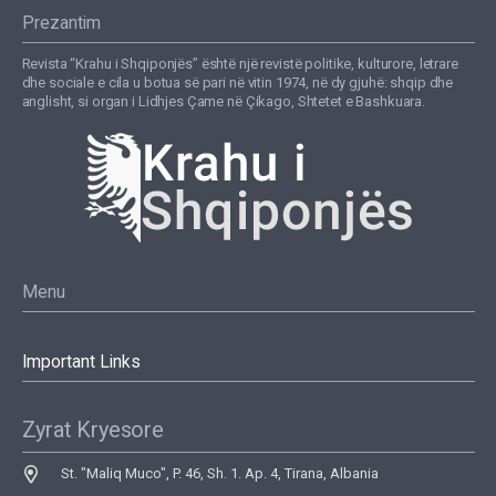
Prezantim
Revista “Krahu i Shqiponjës” është një revistë politike, kulturore, letrare
dhe sociale e cila u botua së pari në vitin 1974, në dy gjuhë: shqip dhe
anglisht, si organ i Lidhjes Çame në Çikago, Shtetet e Bashkuara.
Menu
Important Links
Zyrat Kryesore
St. "Maliq Muco", P. 46, Sh. 1. Ap. 4, Tirana, Albania