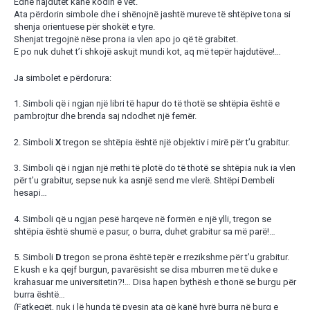
Edhe hajdutët kanë kodin e vet.
Ata përdorin simbole dhe i shënojnë jashtë mureve të shtëpive tona si
shenja orientuese për shokët e tyre.
Shenjat tregojnë nëse prona ia vlen apo jo që të grabitet.
E po nuk duhet t’i shkojë askujt mundi kot, aq më tepër hajdutëve!…
Ja simbolet e përdorura:
1. Simboli që i ngjan një libri të hapur do të thotë se shtëpia është e
pambrojtur dhe brenda saj ndodhet një femër.
2. Simboli
X
tregon se shtëpia është një objektiv i mirë për t’u grabitur.
3. Simboli që i ngjan një rrethi të plotë do të thotë se shtëpia nuk ia vlen
për t’u grabitur, sepse nuk ka asnjë send me vlerë. Shtëpi Dembeli
hesapi…
4. Simboli që u ngjan pesë harqeve në formën e një ylli, tregon se
shtëpia është shumë e pasur, o burra, duhet grabitur sa më parë!…
5. Simboli
D
tregon se prona është tepër e rrezikshme për t’u grabitur.
E kush e ka qejf burgun, pavarësisht se disa mburren me të duke e
krahasuar me universitetin?!… Disa hapen bythësh e thonë se burgu për
burra është…
(Fatkeqët, nuk i lë hunda të pyesin ata që kanë hyrë burra në burg e