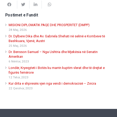
Postimet e Fundit
MISIONI DIPLOMATIK PAQE DHE PROSPERITET (DMPP)
28 Maj, 2026
Dr. Dylbere Dika dhe Av. Gabriela Shehati në selinë e Kombeve të
Bashkuara, Vjenë, Austri
25 Maj, 2026
Dr. Bensson Samuel – Nga Ushtria dhe Mjekësia në Senatin
Amerikan
6 Nëntor, 2023
Londër, Kryeqyteti i Botës ku marrin kuptim vlerat dhe të drejtat e
figurës femërore
12 Tetor, 2023
Kur drita e shpresës vjen nga vendi i demokracisë – Zvicra
22 Qershor, 2023